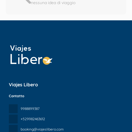
nessuna idea di viaggio
Viajes Libero
Contatto
9988899387
+529982463612
booking@viajeslibero.com