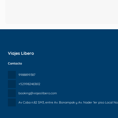
Viajes Libero
Contacto
9988899387
+529982463612
booking@viajeslibero.com
Av Coba n.82 SM3, entre Av. Bonampak y Av. Nader 1er piso Local No.