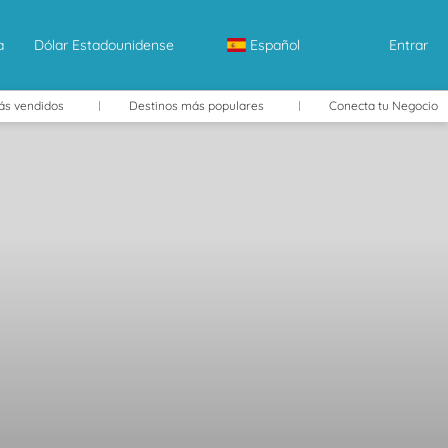
a
Dólar Estadounidense
Español
Entrar
ás vendidos
Destinos más populares
Conecta tu Negocio