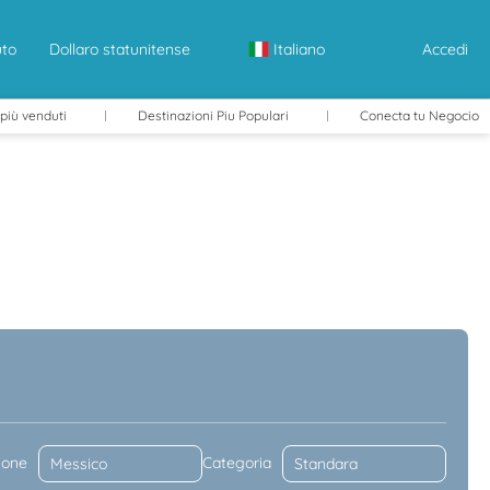
uto
Dollaro statunitense
Italiano
Accedi
 più venduti
Destinazioni Piu Populari
Conecta tu Negocio
ggio Auto
Trasferimenti
Itinerari
ione
Categoria