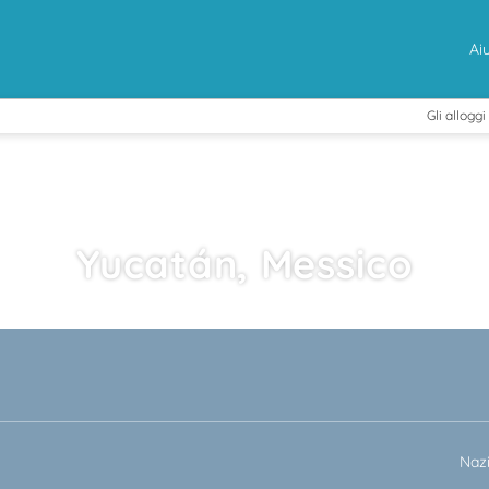
Ai
Gli alloggi
Yucatán, Messico
+
rto
Attività
Nole
Trasporto + Alloggio
Naz