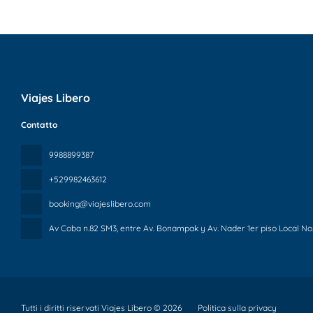
Viajes Libero
Contatto
9988899387
+529982463612
booking@viajeslibero.com
Av Coba n.82 SM3, entre Av. Bonampak y Av. Nader 1er piso Local No.
Tutti i diritti riservati Viajes Libero © 2026
Politica sulla privacy