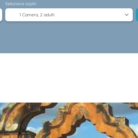
Seleziona ospiti:
1 Camera,
2 adulti