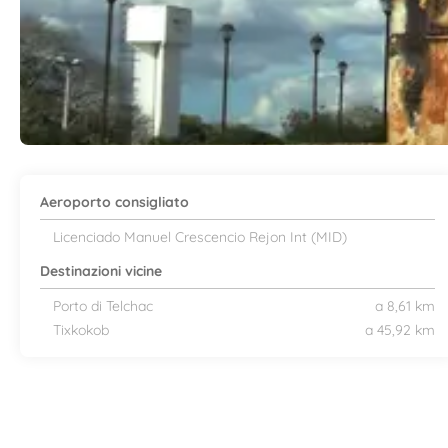
Aeroporto consigliato
Licenciado Manuel Crescencio Rejon Int (MID)
Destinazioni vicine
Porto di Telchac
a 8,61 km
Tixkokob
a 45,92 km