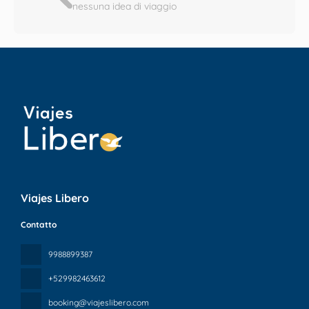
nessuna idea di viaggio
Viajes Libero
Contatto
9988899387
+529982463612
booking@viajeslibero.com