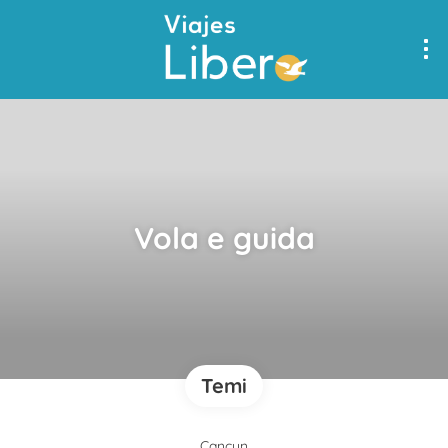
Vola e guida
Temi
Cancun