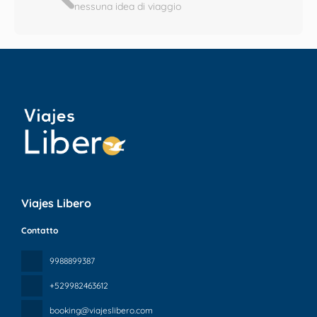
nessuna idea di viaggio
Viajes Libero
Contatto
9988899387
+529982463612
booking@viajeslibero.com