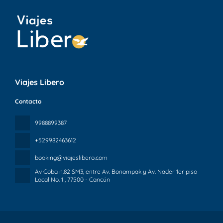
Viajes Libero
Contacto
9988899387
+529982463612
booking@viajeslibero.com
Av Coba n.82 SM3, entre Av. Bonampak y Av. Nader 1er piso
Local No. 1
, 77500 - Cancún