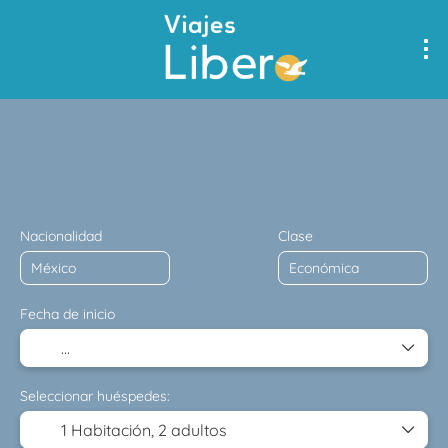
Multidestino
Alojamiento
Transportes
Transporte 
Nacionalidad
Clase
Fecha de inicio
Seleccionar huéspedes:
1 Habitación,
2 adultos