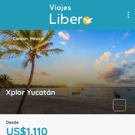
Cancún, México
Xplor Yucatán
Desde
US$1,110