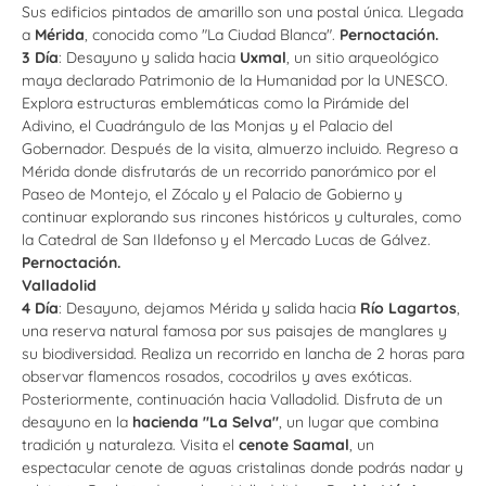
Sus edificios pintados de amarillo son una postal única. Llegada
a
Mérida
, conocida como "La Ciudad Blanca".
Pernoctación.
3 Día
: Desayuno y salida hacia
Uxmal
, un sitio arqueológico
maya declarado Patrimonio de la Humanidad por la UNESCO.
Explora estructuras emblemáticas como la Pirámide del
Adivino, el Cuadrángulo de las Monjas y el Palacio del
Gobernador. Después de la visita, almuerzo incluido. Regreso a
Mérida donde disfrutarás de un recorrido panorámico por el
Paseo de Montejo, el Zócalo y el Palacio de Gobierno y
continuar explorando sus rincones históricos y culturales, como
la Catedral de San Ildefonso y el Mercado Lucas de Gálvez.
Pernoctación.
Valladolid
4 Día
: Desayuno, dejamos Mérida y salida hacia
Río Lagartos
,
una reserva natural famosa por sus paisajes de manglares y
su biodiversidad. Realiza un recorrido en lancha de 2 horas para
observar flamencos rosados, cocodrilos y aves exóticas.
Posteriormente, continuación hacia Valladolid. Disfruta de un
desayuno en la
hacienda "La Selva"
, un lugar que combina
tradición y naturaleza. Visita el
cenote Saamal
, un
espectacular cenote de aguas cristalinas donde podrás nadar y