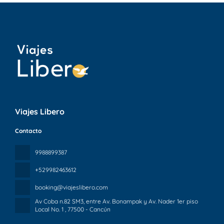
Viajes Libero
Contacto
9988899387
+529982463612
booking@viajeslibero.com
Av Coba n.82 SM3, entre Av. Bonampak y Av. Nader 1er piso
Local No. 1
, 77500 - Cancún