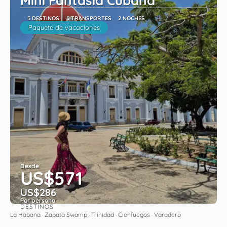
Mini Fantasia Cubana
5 DESTINOS
5 TRANSPORTES
2 NOCHES
Paquete de vacaciones
Desde
US$571
US$286
Por persona
DESTINOS
Ver
La Habana · Zapata Swamp · Trinidad · Cienfuegos · Varadero