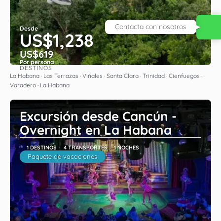
Contacta con nosotros
Desde
US$1,238
US$619
Por persona
DESTINOS
Ver
La Habana · Las Terrazas · Viñales · Santa Clara · Trinidad · Cienfuegos ·
Varadero · La Habana
Excursión desde Cancún -
Overnight en La Habana
1 DESTINOS
4 TRANSPORTES
1 NOCHES
Paquete de vacaciones