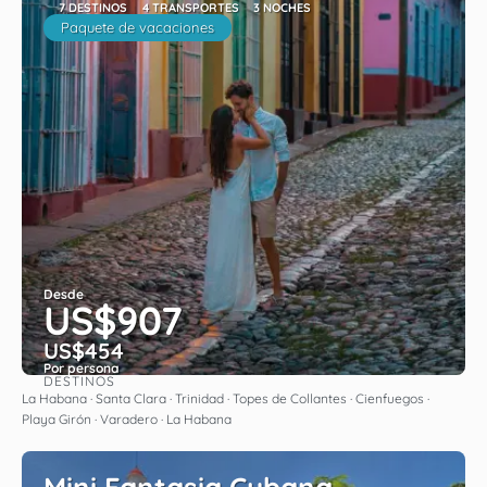
7 DESTINOS
4 TRANSPORTES
3 NOCHES
Paquete de vacaciones
Desde
US$907
US$454
Por persona
DESTINOS
Ver
La Habana · Santa Clara · Trinidad · Topes de Collantes · Cienfuegos ·
Playa Girón · Varadero · La Habana