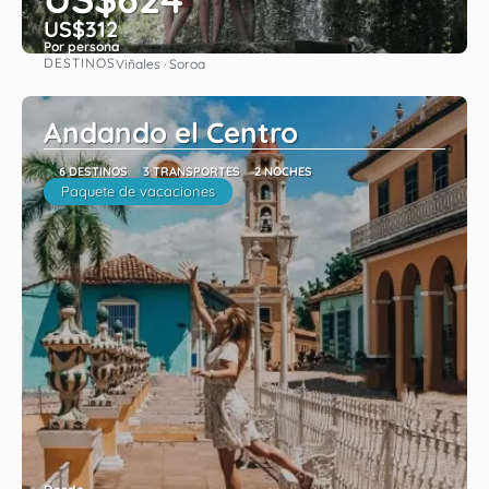
US$312
Por persona
DESTINOS
Viñales · Soroa
Ver
Andando el Centro
6 DESTINOS
3 TRANSPORTES
2 NOCHES
Paquete de vacaciones