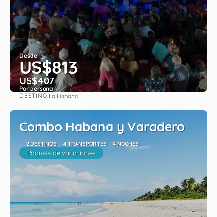
Desde
US$813
US$407
Por persona
DESTINO:
La Habana
Ver
Combo Habana y Varadero
2 DESTINOS
4 TRANSPORTES
4 NOCHES
Paquete de vacaciones