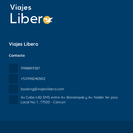
Viajes Libero
Contacto
9988899387
+529982463612
booking@viajeslibero.com
Av Coba n.82 SM3, entre Av. Bonampak y Av. Nader 1er piso
Local No. 1
, 77500 - Cancún