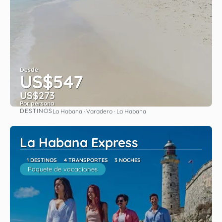
Desde
US$547
US$273
Por persona
DESTINOS
La Habana · Varadero · La Habana
Ver
La Habana Express
1 DESTINOS
4 TRANSPORTES
3 NOCHES
Paquete de vacaciones