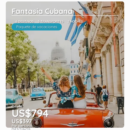
Fantasia Cubana
6 DESTINOS
5 TRANSPORTES
2 NOCHES
Paquete de vacaciones
Desde
US$794
US$397
Por persona
DESTINOS