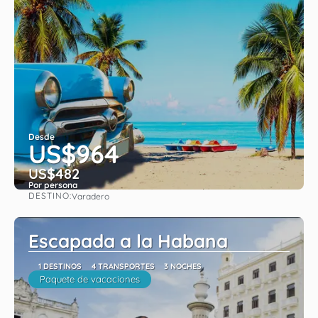
Desde
US$964
US$482
Por persona
DESTINO:
Varadero
Ver
Escapada a la Habana
1 DESTINOS
4 TRANSPORTES
3 NOCHES
Paquete de vacaciones