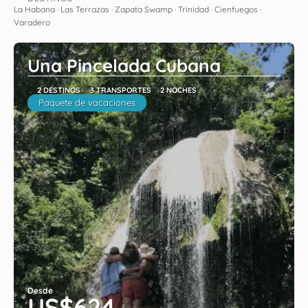
Ver
La Habana · Las Terrazas · Zapata Swamp · Trinidad · Cienfuegos ·
Varadero
Una Pincelada Cubana
2 DESTINOS
3 TRANSPORTES
2 NOCHES
Paquete de vacaciones
Desde
US$624