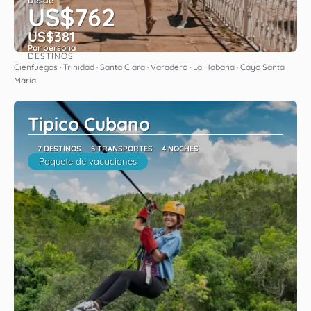
Desde
US$762
US$381
Por persona
DESTINOS
Ver
Cienfuegos · Trinidad · Santa Clara · Varadero · La Habana · Cayo Santa
María
Tipico Cubano
7 DESTINOS
5 TRANSPORTES
4 NOCHES
Paquete de vacaciones