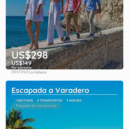
Desde
US$298
US$149
Por persona
DESTINO:
La Habana
Ver
Escapada a Varadero
1 DESTINOS
4 TRANSPORTES
3 NOCHES
Paquete de vacaciones