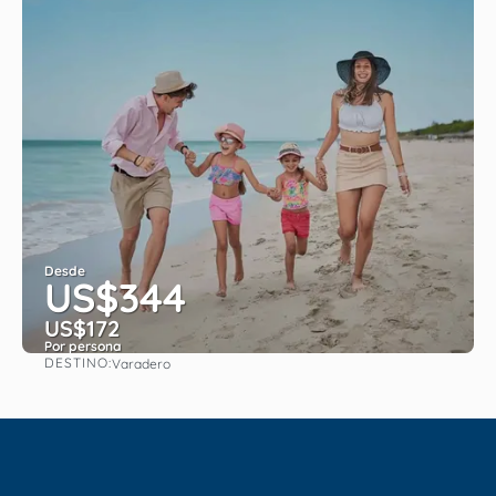
Desde
US$344
US$172
Por persona
DESTINO:
Varadero
Ver