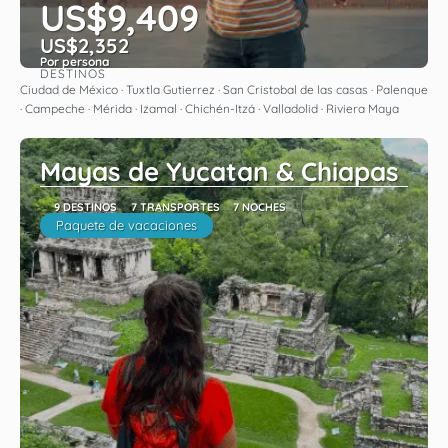
US$9,409
US$2,352
Por persona
DESTINOS
Ver
Ciudad de México · Tuxtla Gutierrez · San Cristobal de las casas · Palenque
· Campeche · Mérida · Izamal · Chichén-Itzá · Valladolid · Riviera Maya
Mayas de Yucatan & Chiapas
9 DESTINOS
7 TRANSPORTES
7 NOCHES
Paquete de vacaciones