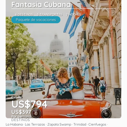
Fantasia Cubana
6 DESTINOS
5 TRANSPORTES
2 NOCHES
Paquete de vacaciones
Desde
US$794
US$397
Por persona
DESTINOS
Ver
La Habana · Las Terrazas · Zapata Swamp · Trinidad · Cienfuegos ·