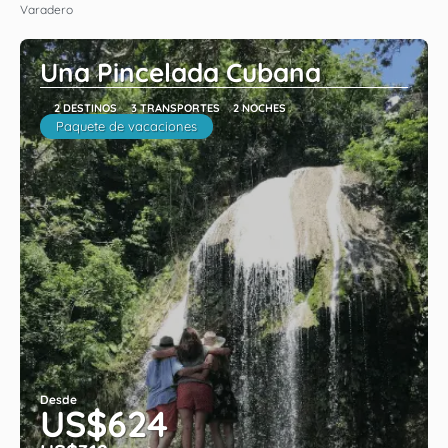
Varadero
Una Pincelada Cubana
2 DESTINOS
3 TRANSPORTES
2 NOCHES
Paquete de vacaciones
Desde
US$624