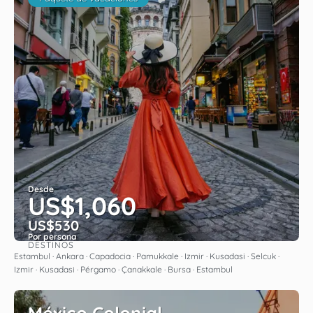
Desde
US$1,060
US$530
Por persona
DESTINOS
Ver
Estambul · Ankara · Capadocia · Pamukkale · Izmir · Kusadasi · Selcuk ·
Izmir · Kusadasi · Pérgamo · Çanakkale · Bursa · Estambul