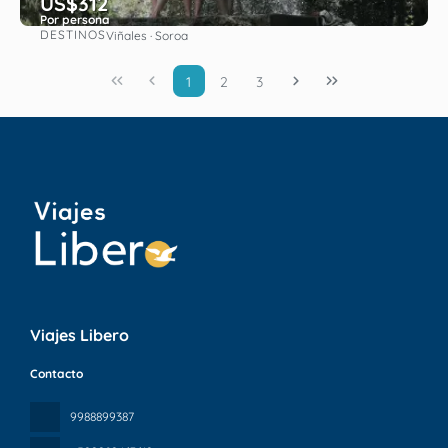
US$312
Por persona
DESTINOS
Viñales · Soroa
Ver
1
2
3
Viajes Libero
Contacto
9988899387