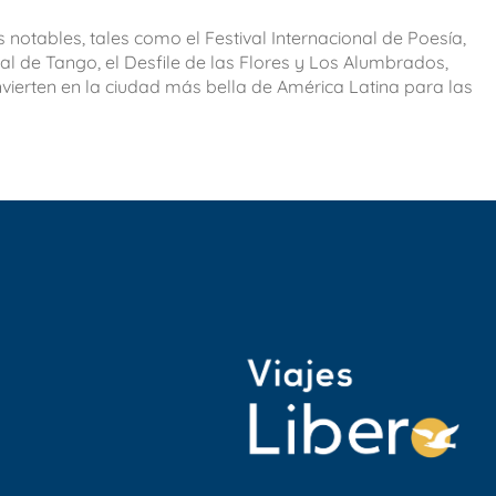
 notables, tales como el Festival Internacional de Poesía,
onal de Tango, el Desfile de las Flores y Los Alumbrados,
vierten en la ciudad más bella de América Latina para las