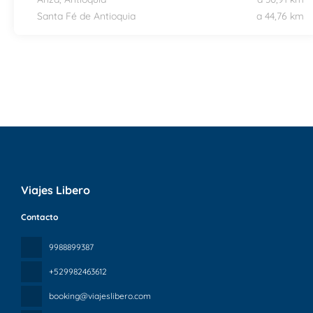
Santa Fé de Antioquia
a 44,76 km
Viajes Libero
Contacto
9988899387
+529982463612
booking@viajeslibero.com