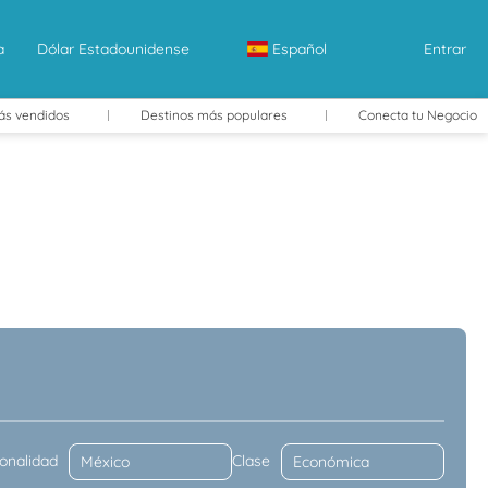
a
Dólar Estadounidense
Español
Entrar
ás vendidos
Destinos más populares
Conecta tu Negocio
ilar un coche
Traslados
Itinerarios
onalidad
Clase