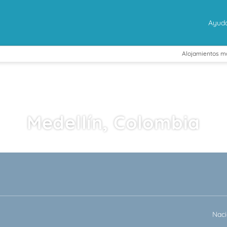
Ayud
Alojamientos m
Medellín, Colombia
+
es
Actividades
Alqu
Transporte + Alojamiento
Naci