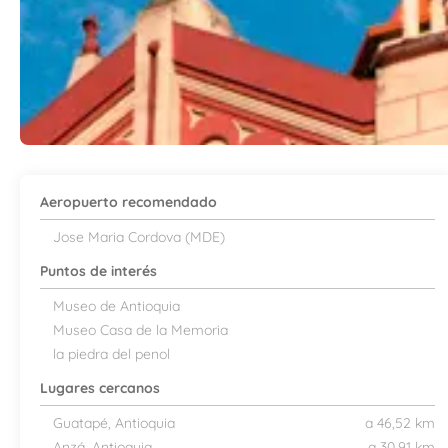
Aeropuerto recomendado
Jose Maria Cordova (MDE)
Puntos de interés
Museo de Antioquia
Museo Casa de la Memoria
la piedra del penol
Lugares cercanos
Guatapé, Antioquia
a 46,52 km
Anzá, Antioquia
a 30,91 km