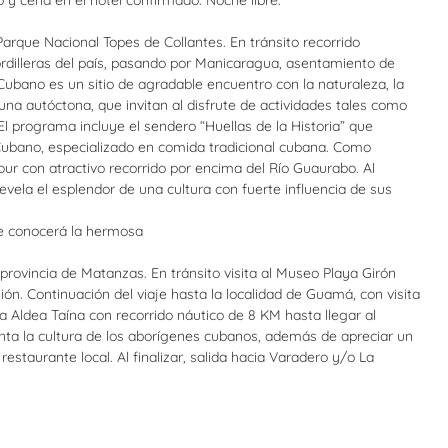
o y cena en el hotel confirmado. Noche libre.
Parque Nacional Topes de Collantes. En tránsito recorrido
dilleras del país, pasando por Manicaragua, asentamiento de
Cubano es un sitio de agradable encuentro con la naturaleza, la
auna autóctona, que invitan al disfrute de actividades tales como
l programa incluye el sendero “Huellas de la Historia” que
Cubano, especializado en comida tradicional cubana. Como
our con atractivo recorrido por encima del Río Guaurabo. Al
revela el esplendor de una cultura con fuerte influencia de sus
nde conocerá la hermosa
provincia de Matanzas. En tránsito visita al Museo Playa Girón
ión. Continuación del viaje hasta la localidad de Guamá, con visita
 la Aldea Taína con recorrido náutico de 8 KM hasta llegar al
nta la cultura de los aborígenes cubanos, además de apreciar un
estaurante local. Al finalizar, salida hacia Varadero y/o La