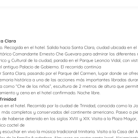
a Clara
. Recogida en el hotel. Salida hacia Santa Clara, ciudad ubicada en el 
tórico Comandante Ernesto Che Guevara para admirar los diferentes mo
rico y Cultural de la ciudad, parada en el Parque Leoncio Vidal, con v
l antiguo Palacio de Gobierno. El recorrido continúa
 Santa Clara, pasando por el Parque del Carmen, lugar donde se ofreci
moria histórica a una de las acciones más importantes libradas durante
a como “Che de los niños”, escultura de 2 metros de altura que permit
jamiento y cena en el hotel confirmado. Noche libre.
Trinidad
o en el hotel. Recorrido por la ciudad de Trinidad, conocida como la
s más completos y conservados del continente americano. Paseo a pie p
n de haberse detenido en los siglos XVIII y XIX. Visita a la Plaza Ma
ico coctel de
 escuchar en vivo la música tradicional trinitaria. Visita a la Casa del