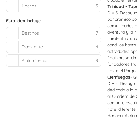
ciudad en el ta
Noches
3
Trinidad - Top
DIA 3. Desayuno
panorámico por
Esta idea incluye
comunidades de
aventura y la h
Destinos
7
caminatas, obs
conduce hasta 
Transporte
4
actividades opc
finalizar, sali
Alojamientos
3
fundadores fra
hasta el Parqu
Cienfuegos- 
DIA 4. Desayuno
dedicado a la b
al Criadero de 
conjunto escul
hotel diferente
Habana. Alojami