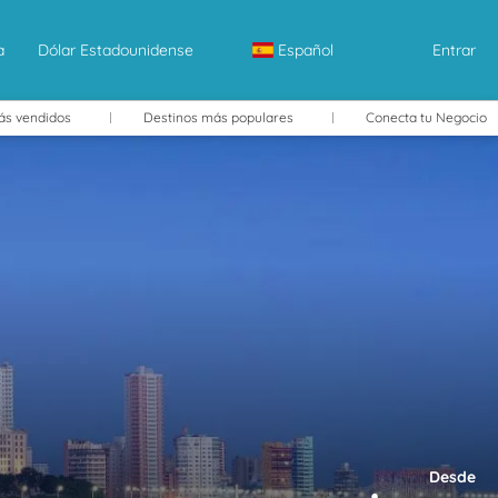
a
Dólar Estadounidense
Español
Entrar
ás vendidos
Destinos más populares
Conecta tu Negocio
Desde