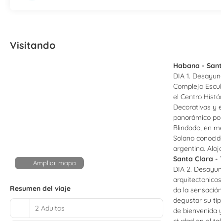
Visitando
Habana - Sant
DIA 1. Desayuno
Complejo Escul
el Centro Histó
Decorativas y e
panorámico por
Blindado, en me
Solano conocid
argentina. Alo
Santa Clara - 
Ampliar mapa
DIA 2. Desayun
arquitectonico
Resumen del viaje
da la sensació
degustar su tip
2 Adultos
de bienvenida y