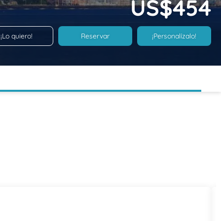
US$454
¡Lo quiero!
Reservar
¡Personalízalo!