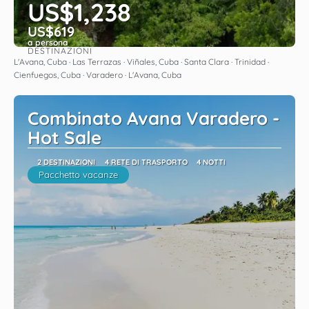
US$1,238
US$619
a persona
DESTINAZIONI
Vedere
L'Avana, Cuba · Las Terrazas · Viñales, Cuba · Santa Clara · Trinidad ·
Cienfuegos, Cuba · Varadero · L'Avana, Cuba
Combinato Avana Varadero -
Hot Sale
2 DESTINAZIONI
4 RETE DI TRASPORTO
4 NOTTI
Pacchetto vacanze