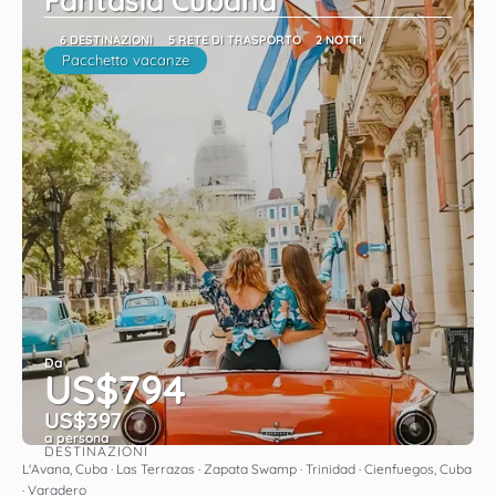
Fantasia Cubana
6 DESTINAZIONI
5 RETE DI TRASPORTO
2 NOTTI
Pacchetto vacanze
Da
US$794
US$397
a persona
DESTINAZIONI
Vedere
L'Avana, Cuba · Las Terrazas · Zapata Swamp · Trinidad · Cienfuegos, Cuba
· Varadero