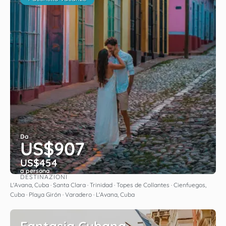
Da
US$907
US$454
a persona
DESTINAZIONI
Vedere
L'Avana, Cuba · Santa Clara · Trinidad · Topes de Collantes · Cienfuegos,
Cuba · Playa Girón · Varadero · L'Avana, Cuba