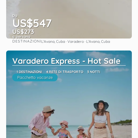
Da
US$547
US$273
a persona
DESTINAZIONI
L'Avana, Cuba · Varadero · L'Avana, Cuba
Vedere
Varadero Express - Hot Sale
1 DESTINAZIONI
4 RETE DI TRASPORTO
3 NOTTI
Pacchetto vacanze