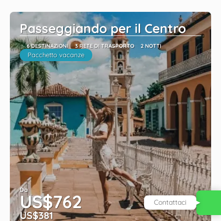
Passeggiando per il Centro
6 DESTINAZIONI
3 RETE DI TRASPORTO
2 NOTTI
Pacchetto vacanze
Da
US$762
Contattaci
US$381