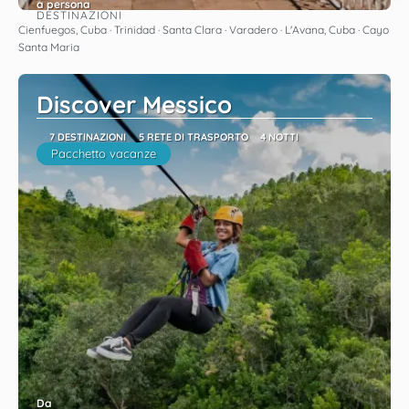
a persona
DESTINAZIONI
Vedere
Cienfuegos, Cuba · Trinidad · Santa Clara · Varadero · L'Avana, Cuba · Cayo
Santa Maria
Discover Messico
7 DESTINAZIONI
5 RETE DI TRASPORTO
4 NOTTI
Pacchetto vacanze
Da