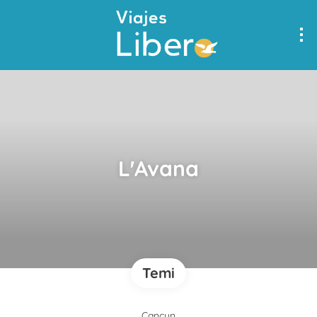
L'Avana
Temi
Cancun