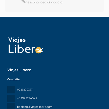
nessuna idea di viaggio
Viajes Libero
Contatto
9988899387
+529982463612
booking@viajeslibero.com