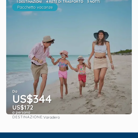
1 DESTINAZIONI
4 RETE DI TRASPORTO
3 NOTTI
Pacchetto vacanze
Da
US$344
US$172
a persona
DESTINAZIONE:
Varadero
Vedere