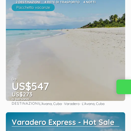
2 DESTINAZIONI
4 RETE DI TRASPORTO
4 NOTTI
Pacchetto vacanze
Da
US$547
US$273
a persona
DESTINAZIONI
L'Avana, Cuba · Varadero · L'Avana, Cuba
Vedere
Varadero Express - Hot Sale