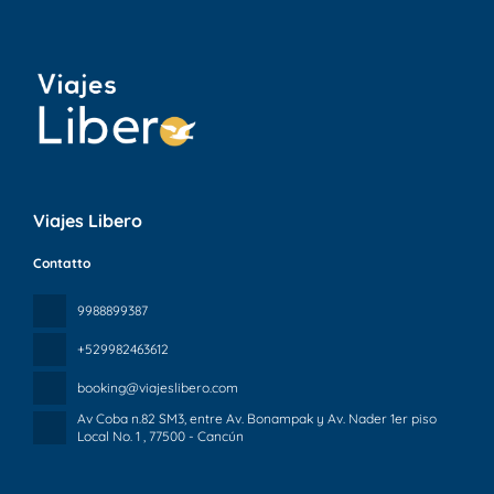
Viajes Libero
Contatto
9988899387
+529982463612
booking@viajeslibero.com
Av Coba n.82 SM3, entre Av. Bonampak y Av. Nader 1er piso
Local No. 1
, 77500 - Cancún