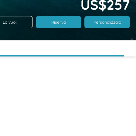
US$257
Lo vuoi!
Riserva
Personalizzalo