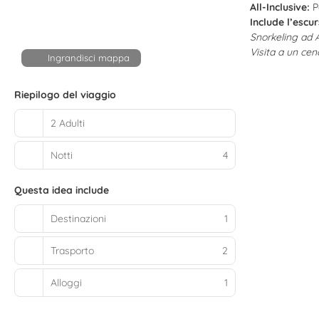
All-Inclusive:
Pa
Include l’esc
Snorkeling ad
Visita a un cen
Ingrandisci mappa
Riepilogo del viaggio
2 Adulti
Notti
4
Questa idea include
Destinazioni
1
Trasporto
2
Alloggi
1