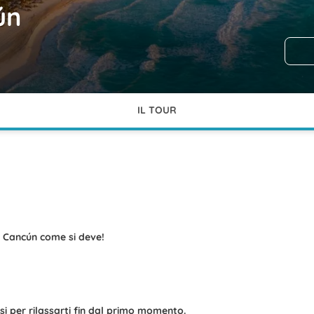
ún
IL TOUR
e Cancún come si deve!
usi per rilassarti fin dal primo momento.