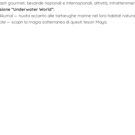
sti gourmet, bevande nazionali e internazionali, attività, intrattenimen
ursione “Underwater World”:
 Akumal
— nuota accanto alle tartarughe marine nel loro habitat natura
ote
— scopri la magia sotterranea di questi tesori Maya.