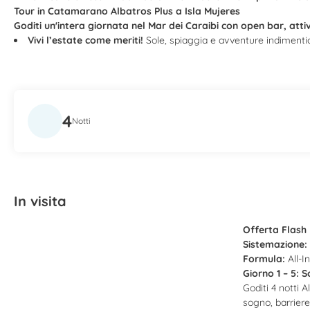
Tour in Catamarano Albatros Plus a Isla Mujeres
Goditi un'intera giornata nel Mar dei Caraibi con open bar, attiv
Vivi l’estate come meriti!
Sole, spiaggia e avventure indimentica
4
Notti
In visita
Offerta Flash 
Sistemazione:
Formula:
All-I
Giorno 1 – 5: S
Goditi 4 notti A
sogno, barriere