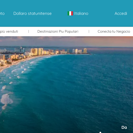
uto
Dollaro statunitense
Italiano
Accedi
 più venduti
Destinazioni Piu Populari
Conecta tu Negocio
Da