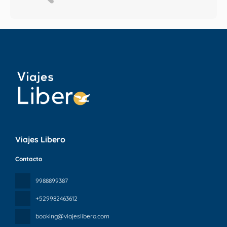
Viajes Libero
Contacto
9988899387
+529982463612
booking@viajeslibero.com