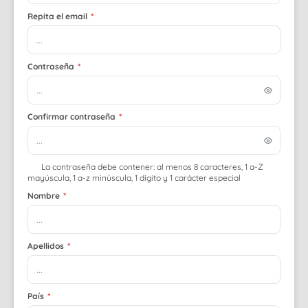
Repita el email
*
Contraseña
*
Confirmar contraseña
*
La contraseña debe contener: al menos 8 caracteres, 1 a-Z
mayúscula, 1 a-z minúscula, 1 dígito y 1 carácter especial
Nombre
*
Apellidos
*
País
*