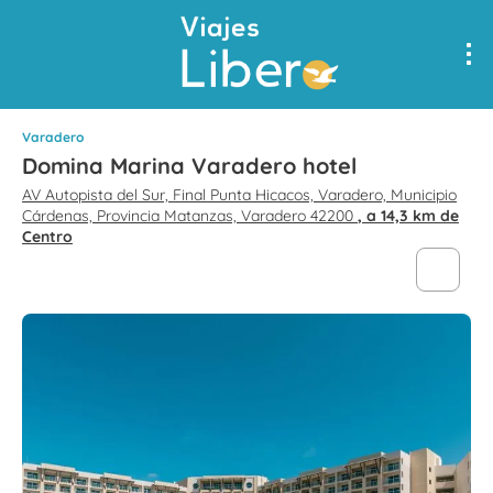
Varadero
Domina Marina Varadero hotel
AV Autopista del Sur, Final Punta Hicacos, Varadero, Municipio
Cárdenas, Provincia Matanzas, Varadero 42200
, a 14,3 km de
Centro