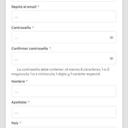
Repita el email
*
Contraseña
*
Confirmar contraseña
*
La contraseña debe contener: al menos 8 caracteres, 1 a-Z
mayúscula, 1 a-z minúscula, 1 dígito y 1 carácter especial
Nombre
*
Apellidos
*
País
*