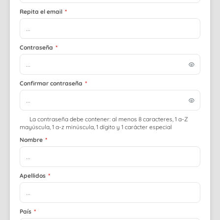
Repita el email
*
Contraseña
*
Confirmar contraseña
*
La contraseña debe contener: al menos 8 caracteres, 1 a-Z
mayúscula, 1 a-z minúscula, 1 dígito y 1 carácter especial
Nombre
*
Apellidos
*
País
*