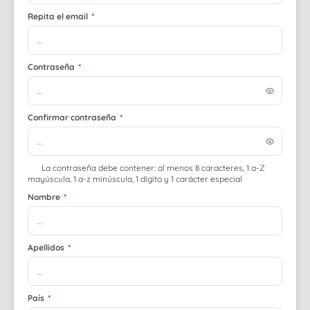
Repita el email
*
Contraseña
*
Confirmar contraseña
*
La contraseña debe contener: al menos 8 caracteres, 1 a-Z
mayúscula, 1 a-z minúscula, 1 dígito y 1 carácter especial
Nombre
*
Apellidos
*
País
*