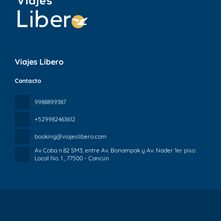
Viajes Libero
Contacto
9988899387
+529982463612
booking@viajeslibero.com
Av Coba n.82 SM3, entre Av. Bonampak y Av. Nader 1er piso
Local No. 1
, 77500 - Cancún