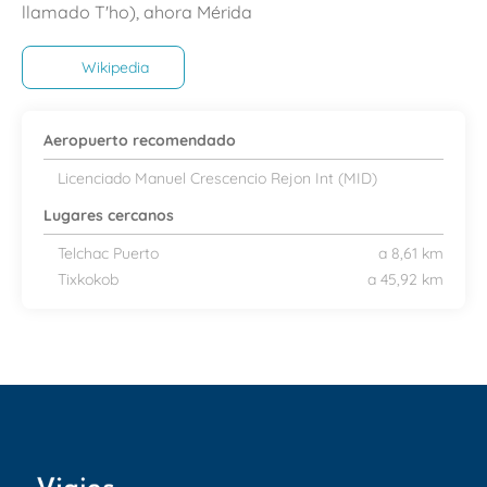
llamado T'ho), ahora Mérida
Wikipedia
Aeropuerto recomendado
Licenciado Manuel Crescencio Rejon Int (MID)
Lugares cercanos
Telchac Puerto
a 8,61 km
Tixkokob
a 45,92 km