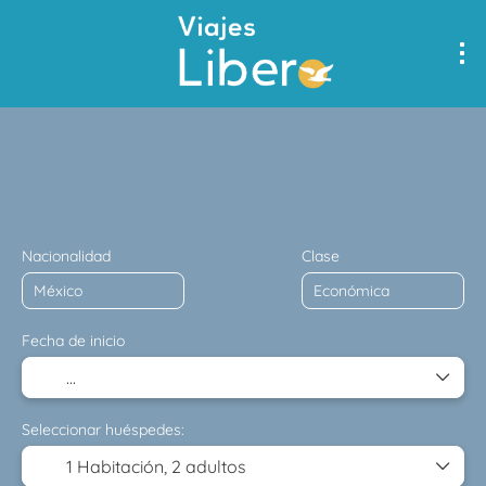
Multidestino
Alojamiento
Transportes
Transporte 
Nacionalidad
Clase
Fecha de inicio
Seleccionar huéspedes:
1 Habitación,
2 adultos