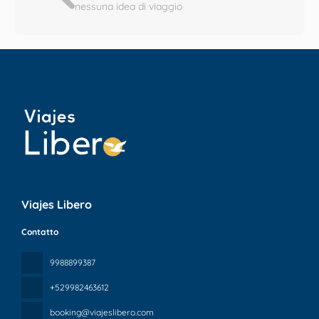
nessuna idea di viaggio
Viajes Libero
Contatto
9988899387
+529982463612
booking@viajeslibero.com