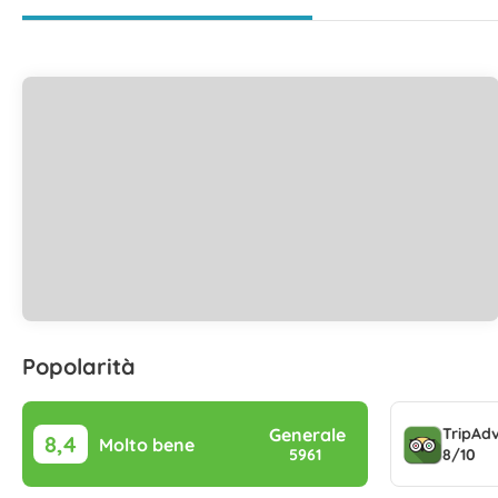
Popolarità
TripAdv
Generale
8,4
Molto bene
8/10
5961