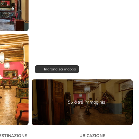
Ingrandisci mappa
56 altre immaginis
ESTINAZIONE
UBICAZIONE