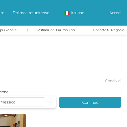
uto
Dollaro statunitense
Italiano
Accedi
 più venduti
Destinazioni Piu Populari
Conecta tu Negocio
Condividi
zione
Continua