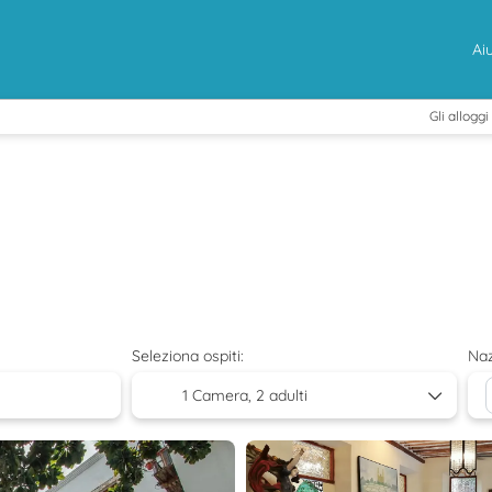
Ai
Gli alloggi
Seleziona ospiti:
Na
1 Camera,
2 adulti