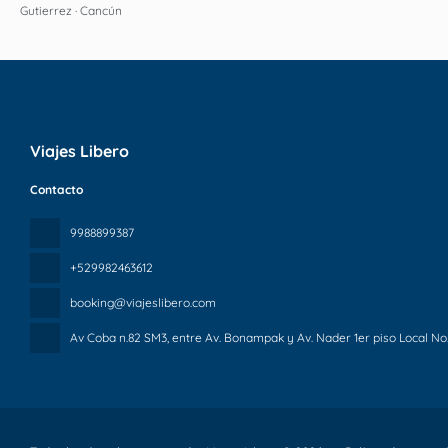
Gutierrez · Cancún
Viajes Libero
Contacto
9988899387
+529982463612
booking@viajeslibero.com
Av Coba n.82 SM3, entre Av. Bonampak y Av. Nader 1er piso Local No.