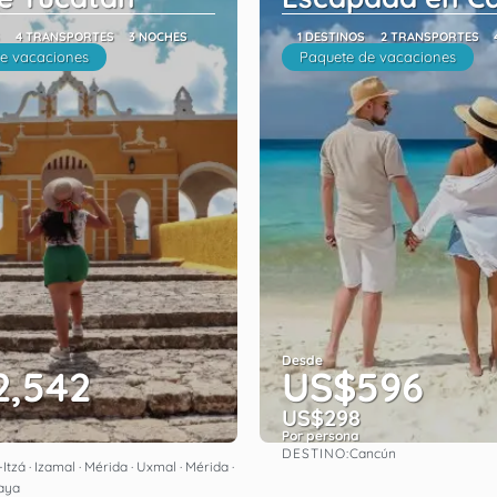
4 TRANSPORTES
3 NOCHES
1 DESTINOS
2 TRANSPORTES
e vacaciones
Paquete de vacaciones
Desde
2,542
US$596
US$298
Por persona
DESTINO:
Cancún
Ver
Ver
tzá · Izamal · Mérida · Uxmal · Mérida ·
Maya