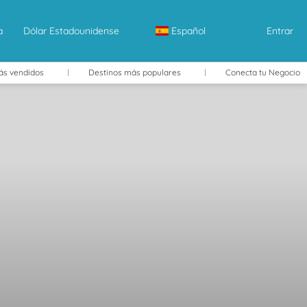
a
Dólar Estadounidense
Español
Entrar
ás vendidos
Destinos más populares
Conecta tu Negocio