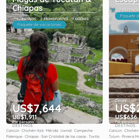
Chiapas
7 DESTINOS
Paquete d
9 DESTINOS
7 TRANSPORTES
7 NOCHES
Paquete de vacaciones
Desde
Desde
US$7,644
US$
US$1,911
US$636
Por persona
Por persona
DESTINOS
DESTINOS
Ver
Cancún · Chichén-Itzá · Mérida · Uxmal · Campeche ·
Cancún · Chichén-I
Palenque · Chiapas · San Cristobal de las casas · Tuxtla
Tulum · Riviera 