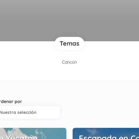
Temas
Cancún
rdenar por
Nuestra selección
e Yucatán
Escapada en C