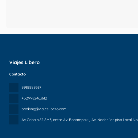
Viajes Libero
Contacto
9988899387
+529982463612
booking@viajeslibero.com
Av Coba n.82 SM3, entre Av. Bonampak y Av. Nader 1er piso Local No.