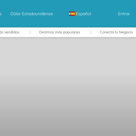
a
Dólar Estadounidense
Español
Entrar
ás vendidos
Destinos más populares
Conecta tu Negocio