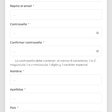
Repita el email
*
Contraseña
*
Confirmar contraseña
*
La contraseña debe contener: al menos 8 caracteres, 1 a-Z
mayúscula, 1 a-z minúscula, 1 dígito y 1 carácter especial
Nombre
*
Apellidos
*
País
*