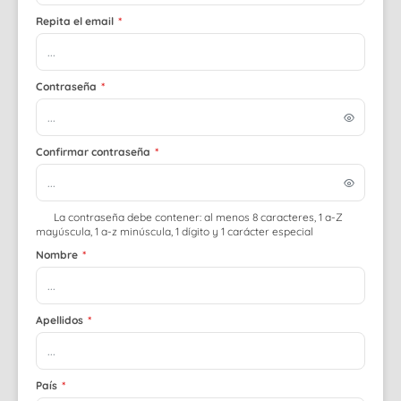
Repita el email
*
Contraseña
*
Confirmar contraseña
*
La contraseña debe contener: al menos 8 caracteres, 1 a-Z
mayúscula, 1 a-z minúscula, 1 dígito y 1 carácter especial
Nombre
*
Apellidos
*
País
*