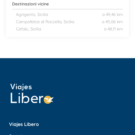
Destinazioni vicine
Agrigento, Sicilia
a 49,46 km
Campofelice di Roccella, Sicilia
a 45,06 km
Cefalù, Sicilia
a 48,11 km
Viajes Libero