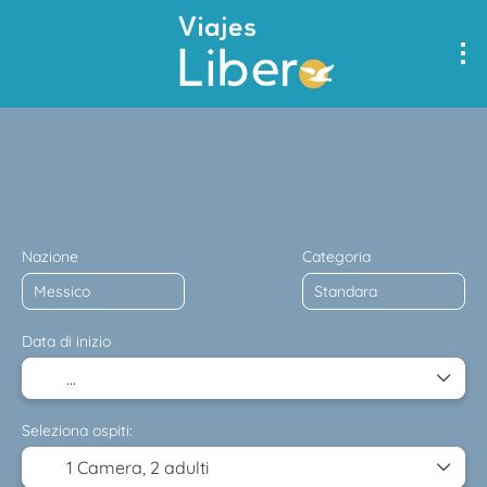
+
Multidestinazione
Alloggio
Trasporto
Trasporto + A
Nazione
Categoria
Data di inizio
Seleziona ospiti:
1 Camera,
2 adulti