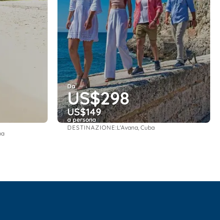
Da
US$298
US$149
a persona
DESTINAZIONE:
L'Avana, Cuba
Vedere
ba