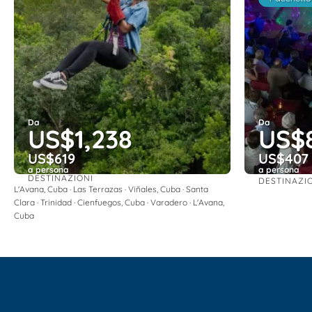
Da
Da
US$1,238
US$
US$619
US$407
a persona
a persona
DESTINAZIONI
DESTINAZI
Vedere
L'Avana, Cuba · Las Terrazas · Viñales, Cuba · Santa
Clara · Trinidad · Cienfuegos, Cuba · Varadero · L'Avana,
Cuba