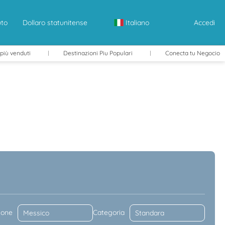
uto
Dollaro statunitense
Italiano
Accedi
 più venduti
Destinazioni Piu Populari
Conecta tu Negocio
ggio Auto
Trasferimenti
Itinerari
ione
Categoria