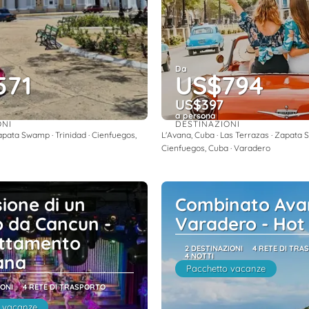
Da
571
US$794
US$397
a persona
ONI
DESTINAZIONI
Vedere
Vedere
apata Swamp · Trinidad · Cienfuegos,
L'Avana, Cuba · Las Terrazas · Zapata S
Cienfuegos, Cuba · Varadero
ione di un
Combinato Ava
o da Cancun -
Varadero - Hot
ttamento
2 DESTINAZIONI
4 RETE DI TRA
ana
4 NOTTI
Pacchetto vacanze
IONI
4 RETE DI TRASPORTO
 vacanze