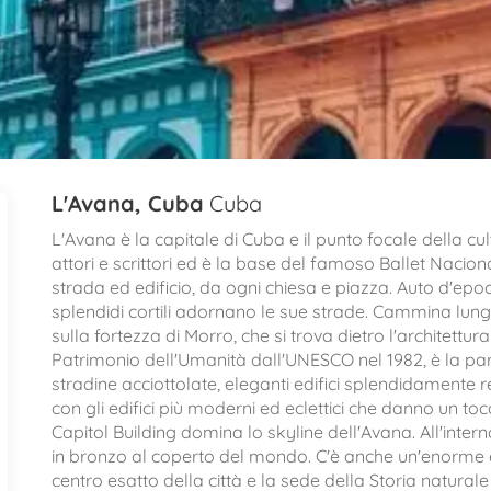
L'Avana, Cuba
Cuba
L'Avana è la capitale di Cuba e il punto focale della cultur
attori e scrittori ed è la base del famoso Ballet Nacional
strada ed edificio, da ogni chiesa e piazza. Auto d'epoca
splendidi cortili adornano le sue strade. Cammina lun
sulla fortezza di Morro, che si trova dietro l'architettur
Patrimonio dell'Umanità dall'UNESCO nel 1982, è la part
stradine acciottolate, eleganti edifici splendidamente r
con gli edifici più moderni ed eclettici che danno un 
Capitol Building domina lo skyline dell'Avana. All'inter
in bronzo al coperto del mondo. C'è anche un'enorme e 
centro esatto della città e la sede della Storia natural