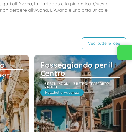
sigari all'Avana, la Partagas è la più antica. Questa
 non perdere all'Avana. L'Avana è una città unica e
Vedi tutte le idee
Contattaci
na
Passeggiando per il
Centro
SPORTO
6 DESTINAZIONI
3 RETE DI TRASPORTO
2 NOTTI
Pacchetto vacanze