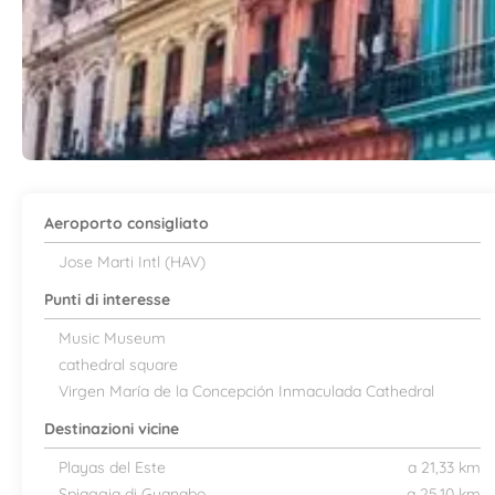
Aeroporto consigliato
Jose Marti Intl (HAV)
Punti di interesse
Music Museum
cathedral square
Virgen María de la Concepción Inmaculada Cathedral
Destinazioni vicine
Playas del Este
a 21,33 km
Spiaggia di Guanabo
a 25,10 km