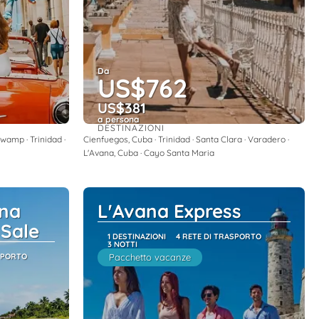
Da
US$762
US$381
a persona
DESTINAZIONI
Vedere
wamp · Trinidad ·
Cienfuegos, Cuba · Trinidad · Santa Clara · Varadero ·
L'Avana, Cuba · Cayo Santa Maria
na
L'Avana Express
 Sale
1 DESTINAZIONI
4 RETE DI TRASPORTO
3 NOTTI
SPORTO
Pacchetto vacanze