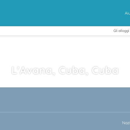
Ai
Gli alloggi
L'Avana, Cuba, Cuba
+
rto
Attività
Nole
Trasporto + Alloggio
Naz