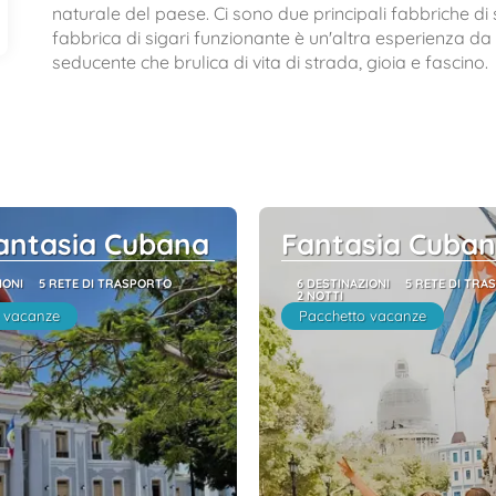
naturale del paese. Ci sono due principali fabbriche di 
fabbrica di sigari funzionante è un'altra esperienza da
seducente che brulica di vita di strada, gioia e fascino.
Fantasia Cubana
Fantasia Cuba
IONI
5 RETE DI TRASPORTO
6 DESTINAZIONI
5 RETE DI TRA
2 NOTTI
 vacanze
Pacchetto vacanze