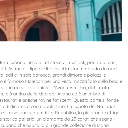
a cubana, ricca di artisti visivi, musicisti, poeti, ballerini,
. L'Avana è il tipo di città in cui la storia trasuda da ogni
, edifici in stile barocco, grandi dimore e palazzi e
go il famoso Malecon per una vista mozzafiato sulla baia e
a storica in stile coloniale. L'Avana Vecchia, dichiarata
e più antica della città dell'Avana ed è un misto di
estaurati e antiche rovine fatiscenti. Questa parte si fonde
tocco di dinamico cosmopolitismo. La cupola del National
no si trova una statua di La Republica, la più grande effige
storica galleria, un diamante da 25 carati che segna il
e cubana che ospita la più grande collezione di storia