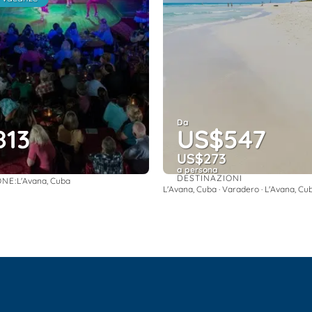
Da
813
US$547
US$273
a persona
DESTINAZIONI
ONE:
L'Avana, Cuba
Vedere
Vedere
L'Avana, Cuba · Varadero · L'Avana, Cu