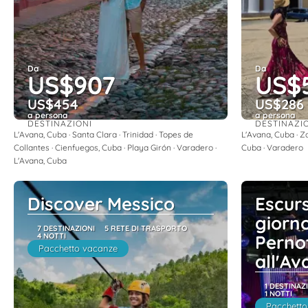
Da
Da
US$907
US$
US$454
US$286
a persona
a persona
DESTINAZIONI
DESTINAZI
Vedere
L'Avana, Cuba · Santa Clara · Trinidad · Topes de
L'Avana, Cuba · Z
Collantes · Cienfuegos, Cuba · Playa Girón · Varadero ·
Cuba · Varadero
L'Avana, Cuba
Discover Messico
Escurs
giorn
7 DESTINAZIONI
5 RETE DI TRASPORTO
4 NOTTI
Perno
Pacchetto vacanze
all'Av
1 DESTINAZ
1 NOTTI
Pacchetto