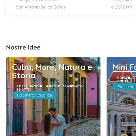
San Antonio de los Baños
a 27,92 km
Nostre idee
Cuba, Mare, Natura e
Mini 
Storia
5 DESTINAZ
2 NOTTI
7 DESTINAZIONI
4 RETE DI TRASPORTO
Pacchetto
3 NOTTI
Pacchetto vacanze