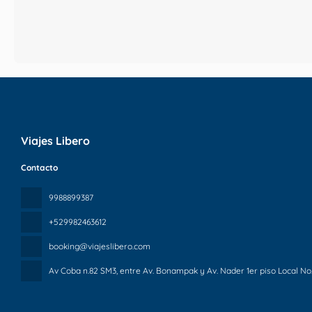
Viajes Libero
Contacto
9988899387
+529982463612
booking@viajeslibero.com
Av Coba n.82 SM3, entre Av. Bonampak y Av. Nader 1er piso Local No.