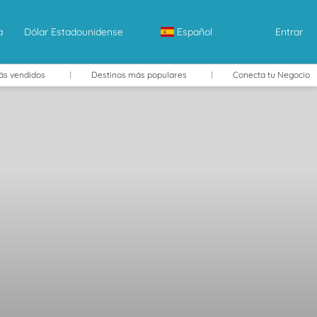
a
Dólar Estadounidense
Español
Entrar
ás vendidos
Destinos más populares
Conecta tu Negocio