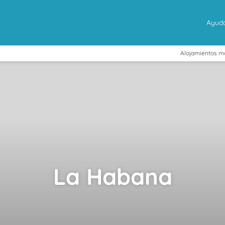
Ayud
Alojamientos m
La Habana