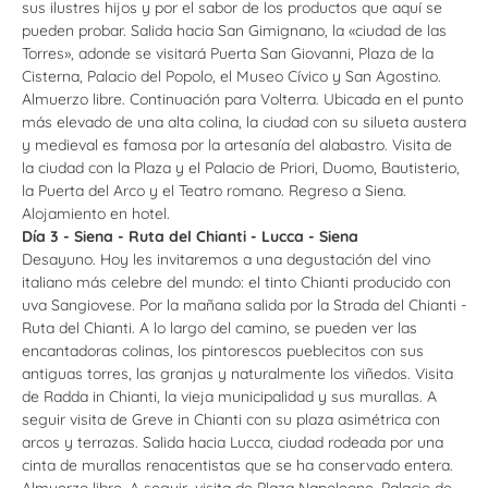
sus ilustres hijos y por el sabor de los productos que aquí se
pueden probar. Salida hacia San Gimignano, la «ciudad de las
Torres», adonde se visitará Puerta San Giovanni, Plaza de la
Cisterna, Palacio del Popolo, el Museo Cívico y San Agostino.
Almuerzo libre. Continuación para Volterra. Ubicada en el punto
más elevado de una alta colina, la ciudad con su silueta austera
y medieval es famosa por la artesanía del alabastro. Visita de
la ciudad con la Plaza y el Palacio de Priori, Duomo, Bautisterio,
la Puerta del Arco y el Teatro romano. Regreso a Siena.
Alojamiento en hotel.
Día 3 - Siena - Ruta del Chianti - Lucca - Siena
Desayuno. Hoy les invitaremos a una degustación del vino
italiano más celebre del mundo: el tinto Chianti producido con
uva Sangiovese. Por la mañana salida por la Strada del Chianti -
Ruta del Chianti. A lo largo del camino, se pueden ver las
encantadoras colinas, los pintorescos pueblecitos con sus
antiguas torres, las granjas y naturalmente los viñedos. Visita
de Radda in Chianti, la vieja municipalidad y sus murallas. A
seguir visita de Greve in Chianti con su plaza asimétrica con
arcos y terrazas. Salida hacia Lucca, ciudad rodeada por una
cinta de murallas renacentistas que se ha conservado entera.
Almuerzo libre. A seguir, visita de Plaza Napoleone, Palacio de