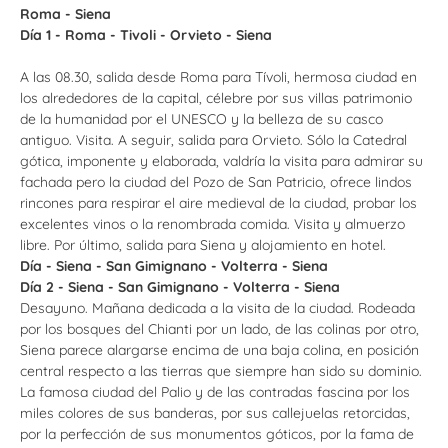
Roma - Siena
Día 1 - Roma - Tivoli - Orvieto - Siena
A las 08.30, salida desde Roma para Tívoli, hermosa ciudad en
los alrededores de la capital, célebre por sus villas patrimonio
de la humanidad por el UNESCO y la belleza de su casco
antiguo. Visita. A seguir, salida para Orvieto. Sólo la Catedral
gótica, imponente y elaborada, valdría la visita para admirar su
fachada pero la ciudad del Pozo de San Patricio, ofrece lindos
rincones para respirar el aire medieval de la ciudad, probar los
excelentes vinos o la renombrada comida. Visita y almuerzo
libre. Por último, salida para Siena y alojamiento en hotel.
Día - Siena - San Gimignano - Volterra - Siena
Día 2 - Siena - San Gimignano - Volterra - Siena
Desayuno. Mañana dedicada a la visita de la ciudad. Rodeada
por los bosques del Chianti por un lado, de las colinas por otro,
Siena parece alargarse encima de una baja colina, en posición
central respecto a las tierras que siempre han sido su dominio.
La famosa ciudad del Palio y de las contradas fascina por los
miles colores de sus banderas, por sus callejuelas retorcidas,
por la perfección de sus monumentos góticos, por la fama de