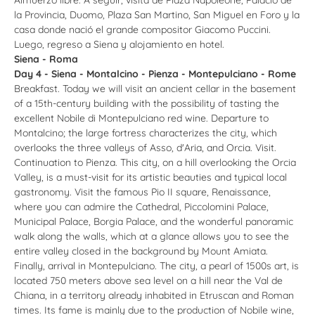
la Provincia, Duomo, Plaza San Martino, San Miguel en Foro y la
casa donde nació el grande compositor Giacomo Puccini.
Luego, regreso a Siena y alojamiento en hotel.
Siena - Roma
Day 4 - Siena - Montalcino - Pienza - Montepulciano - Rome
Breakfast. Today we will visit an ancient cellar in the basement
of a 15th-century building with the possibility of tasting the
excellent Nobile di Montepulciano red wine. Departure to
Montalcino; the large fortress characterizes the city, which
overlooks the three valleys of Asso, d'Aria, and Orcia. Visit.
Continuation to Pienza. This city, on a hill overlooking the Orcia
Valley, is a must-visit for its artistic beauties and typical local
gastronomy. Visit the famous Pio II square, Renaissance,
where you can admire the Cathedral, Piccolomini Palace,
Municipal Palace, Borgia Palace, and the wonderful panoramic
walk along the walls, which at a glance allows you to see the
entire valley closed in the background by Mount Amiata.
Finally, arrival in Montepulciano. The city, a pearl of 1500s art, is
located 750 meters above sea level on a hill near the Val de
Chiana, in a territory already inhabited in Etruscan and Roman
times. Its fame is mainly due to the production of Nobile wine,