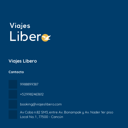
Viajes Libero
Contacto
9988899387
+529982463612
booking@viajeslibero.com
Av Coba n.82 SM3, entre Av. Bonampak y Av. Nader 1er piso
Local No. 1
, 77500 - Cancún