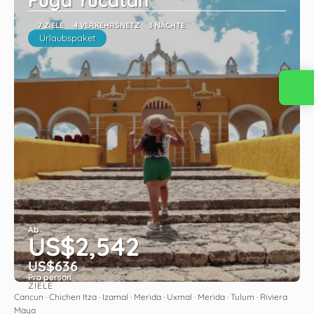
Fuga Yucatan
7 ZIELE
4 VERKEHRSNETZ
3 NÄCHTE
Urlaubspaket
Kontaktieren Sie uns
Ab
US$2,542
US$636
Pro person
ZIELE
Sehen
Cancun · Chichen Itza · Izamal · Merida · Uxmal · Merida · Tulum · Riviera
Maya