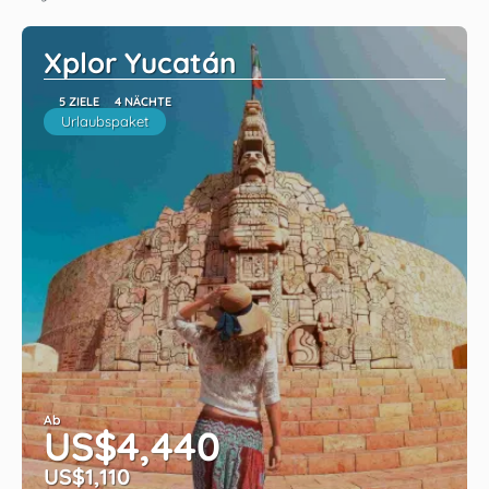
Xplor Yucatán
5 ZIELE
4 NÄCHTE
Urlaubspaket
Ab
US$4,440
US$1,110