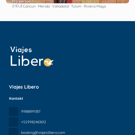
Pro person
ZIELE
Cancun · Merida · Valladolid · Tulum · Riviera Maya
Sehen
Viajes Libero
Kontakt
9988899387
+529982463612
booking@viajeslibero.com