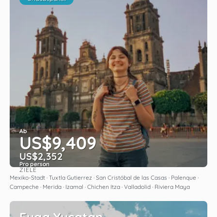
Ab
US$9,409
US$2,352
Pro person
ZIELE
Sehen
Mexiko-Stadt · Tuxtla Gutierrez · San Cristóbal de las Casas · Palenque ·
Campeche · Merida · Izamal · Chichen Itza · Valladolid · Riviera Maya