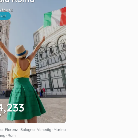
 NÄCHTE
ket
4,233
7
Sehen
na · Florenz · Bologna · Venedig · Marina
any · Rom