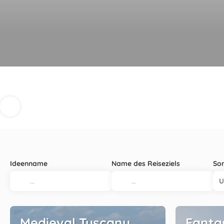
Ideenname
Name des Reiseziels
Sor
U
Medieval Tuscany
Fanta