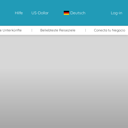
Hilfe
US-Dollar
Deutsch
Log-in
e Unterkünfte
Beliebteste Reiseziele
Conecta tu Negocio