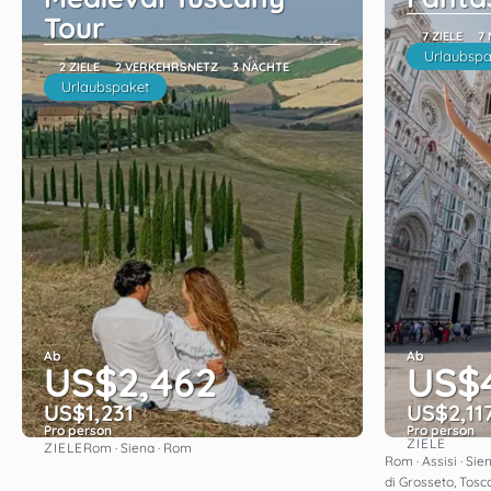
Tour
7 ZIELE
7
Urlaubspa
2 ZIELE
2 VERKEHRSNETZ
3 NÄCHTE
Urlaubspaket
Ab
Ab
US$2,462
US$
US$1,231
US$2,11
Pro person
Pro person
ZIELE
ZIELE
Rom · Siena · Rom
Sehen
Rom · Assisi · Sie
di Grosseto, Tosc