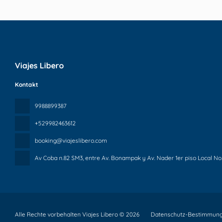
Viajes Libero
Kontakt
9988899387
+529982463612
booking@viajeslibero.com
Av Coba n.82 SM3, entre Av. Bonampak y Av. Nader 1er piso Local No.
Alle Rechte vorbehalten Viajes Libero © 2026
Datenschutz-Bestimmun