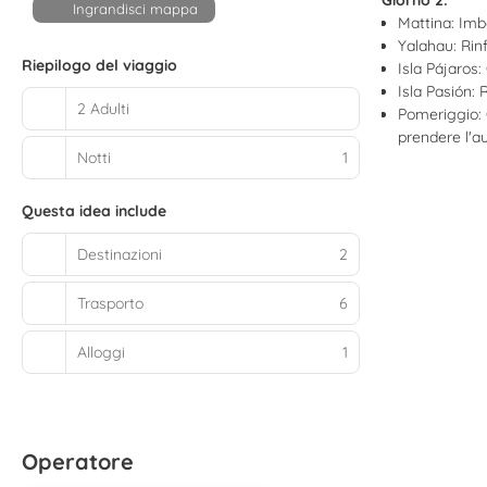
Giorno 2:
Ingrandisci mappa
Mattina: Imb
Yalahau: Rin
Riepilogo del viaggio
Isla Pájaros:
Isla Pasión:
2 Adulti
Pomeriggio: C
prendere l'a
Notti
1
Questa idea include
Destinazioni
2
Trasporto
6
Alloggi
1
Operatore