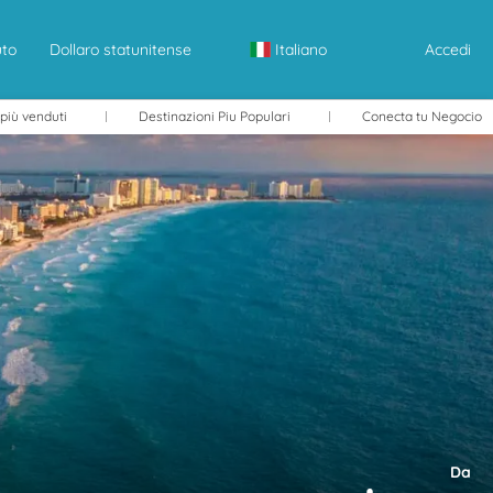
uto
Dollaro statunitense
Italiano
Accedi
 più venduti
Destinazioni Piu Populari
Conecta tu Negocio
Da