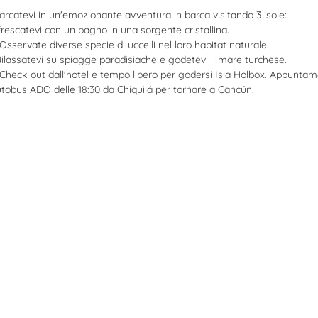
arcatevi in un'emozionante avventura in barca visitando 3 isole:
frescatevi con un bagno in una sorgente cristallina.
 Osservate diverse specie di uccelli nel loro habitat naturale.
 Rilassatevi su spiagge paradisiache e godetevi il mare turchese.
heck-out dall'hotel e tempo libero per godersi Isla Holbox. Appuntament
utobus ADO delle 18:30 da Chiquilá per tornare a Cancún.