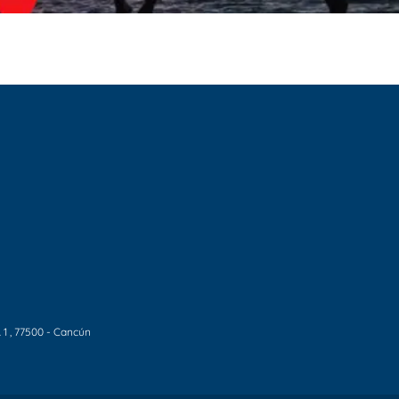
 1
, 77500 - Cancún