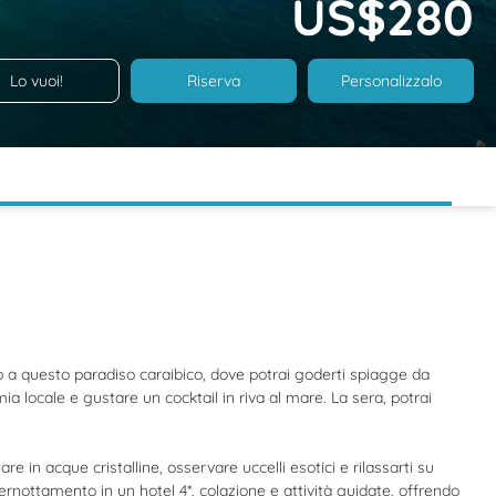
US$280
Lo vuoi!
Riserva
Personalizzalo
o a questo paradiso caraibico, dove potrai goderti spiagge da
a locale e gustare un cocktail in riva al mare. La sera, potrai
e in acque cristalline, osservare uccelli esotici e rilassarti su
ernottamento in un hotel 4*, colazione e attività guidate, offrendo