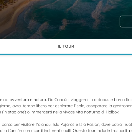
IL TOUR
relax, avventura e natura. Da Cancún, viaggerai in autobus e barca fin
orno, avrai tempo libero per esplorare l'isola, assaporare la gastronomi
a (in stagione) o immergerti nella vivace vita notturna di Holbox.
arca per visitare Yalahau, Isla Pájaros e Isla Pasión, dove potrai nuotar
 a Cancún con ricordi indimenticabili. Questo tour include trasporti, p