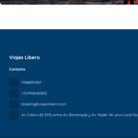
Viajes Libero
Contatto
9988899387
+529982463612
booking@viajeslibero.com
Av Coba n.82 SM3, entre Av. Bonampak y Av. Nader 1er piso Local No.