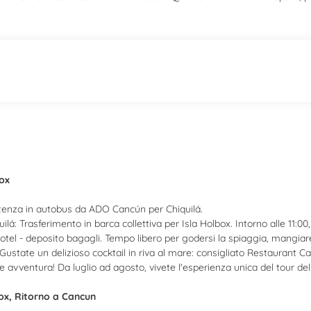
ox
tenza in autobus da ADO Cancún per Chiquilá.
uilá: Trasferimento in barca collettiva per Isla Holbox. Intorno alle 11:00, 
otel - deposito bagagli. Tempo libero per godersi la spiaggia, mangiare n
ustate un delizioso cocktail in riva al mare: consigliato Restaurant Ca
e avventura! Da luglio ad agosto, vivete l'esperienza unica del tour de
ox, Ritorno a Cancun