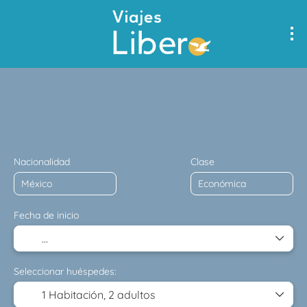
Multidestino
Alojamiento
Transportes
Transporte 
Nacionalidad
Clase
Fecha de inicio
Seleccionar huéspedes:
1 Habitación,
2 adultos